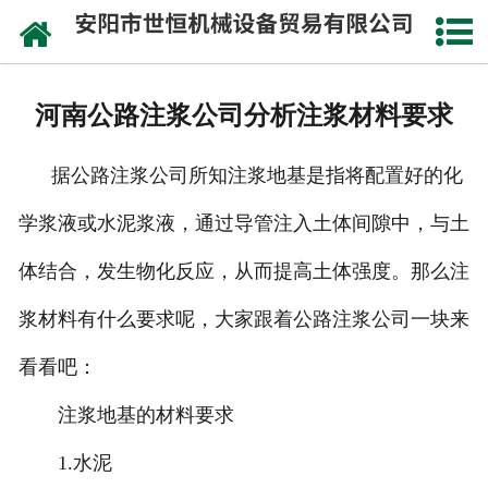
网站首页
公司概况
河南公路注浆公司分析注浆材料要求
承接工程
据公路注浆公司所知注浆地基是指将配置好的化
成功案例
学浆液或水泥浆液，通过导管注入土体间隙中，与土
设备实力
体结合，发生物化反应，从而提高土体强度。那么注
施工视频
浆材料有什么要求呢，大家跟着公路注浆公司一块来
资讯动态
看看吧：
注浆地基的材料要求
联系我们
1.水泥