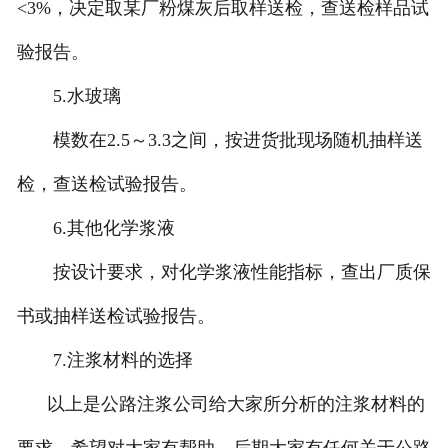
<3%，决定取某厂粉煤灰后取样送检，查送检样品试
验报告。
5.水玻璃
模数在2.5～3.3之间，按进货批现场随机抽样送
检，查送检试验报告。
6.其他化学浆液
按设计要求，对化学浆液性能指标，查出厂质保
书或抽样送检试验报告。
7.注浆材料的选择
以上是公路注浆公司给大家所分析的注浆材料的