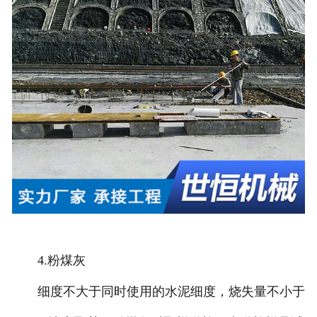
4.粉煤灰
细度不大于同时使用的水泥细度，烧失量不小于