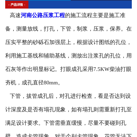
河南钻孔机出租
高速
河南公路压浆工程
的施工流程主要是施工准
河南高速搅拌设备
备，测量放线，打孔，下管，制浆，压浆，保养。在
河南公路钻孔设备
压实平整的砂砾石加强层上，根据设计图纸的孔位，
利用施工基线和辅助基线，测放出注浆孔的孔位，用
石灰等作出明显标记。打眼成孔采用7.5KW柴油打眼
夯机，成孔直径80mm。
下管，拔管成孔后，对孔进行检查，看是否达到设
计深度及是否有塌孔现象，如有塌孔则需重新打孔至
满足设计要求。下管需垂直缓慢，尽量不要碰到孔
壁，造成卡管现象。对于个别卡管现象，花管无法下