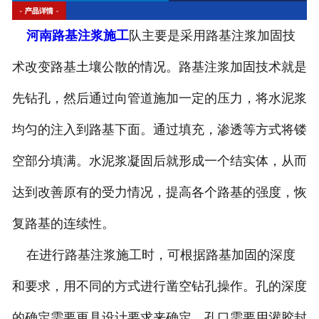
河南钻孔机出租
河南路基注浆施工
队主要是采用路基注浆加固技
河南高速搅拌设备
术改变路基土壤公散的情况。路基注浆加固技术就是
河南公路钻孔设备
先钻孔，然后通过向管道施加一定的压力，将水泥浆
均匀的注入到路基下面。通过填充，渗透等方式将镂
空部分填满。水泥浆凝固后就形成一个结实体，从而
达到改善原有的受力情况，提高各个路基的强度，恢
复路基的连续性。
在进行路基注浆施工时，可根据路基加固的深度
和要求，用不同的方式进行凿空钻孔操作。孔的深度
的确定需要更具设计要求来确定，孔口需要用灌胶封