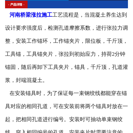
河南钻孔机出租
河南桥梁涨拉施工
工艺流程是，当混凝土养生达到
河南高速搅拌设备
设计要求强度后，检测孔道摩擦系数，进行张拉力调
河南公路钻孔设备
整，安装工作锚环，工作锚夹片，限位板，千斤顶，
工具锚，工具锚夹片，张拉到初始应力，持荷2分钟
锚固，随后再卸下工具夹片，锚具，千斤顶，孔道灌
浆，封端混凝土。
在安装锚具时，为了保证每一束钢绞线都能穿在锚
具对应的相同孔道，可在安装前将两个锚具对放在一
起，把相同孔道进行编号。安装时可抽动单束钢绞
线，穿入相同编号的孔道。安装夹片时需要注意的