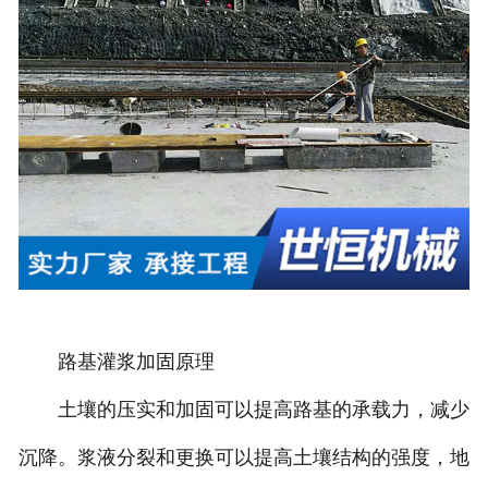
路基灌浆加固原理
土壤的压实和加固可以提高路基的承载力，减少
沉降。浆液分裂和更换可以提高土壤结构的强度，地