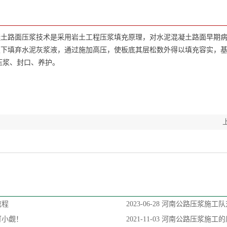
凝土路面压浆技术是采用岩土工程压浆填充原理，对水泥混凝土路面早期
板下填弃水泥灰浆液，通过施加高压，使板底其层松数外得以填充容实，
压浆、封口、养护。
流程
2023-06-28
河南公路压浆施工队
可小觑！
2021-11-03
河南公路压浆施工的