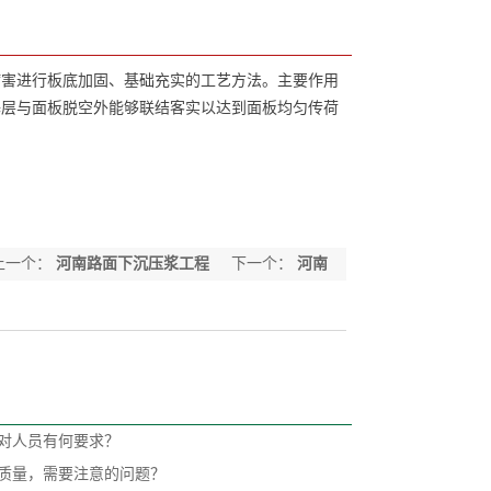
病害进行板底加固、基础充实的工艺方法。主要作用
基层与面板脱空外能够联结客实以达到面板均匀传荷
上一个：
河南路面下沉压浆工程
下一个：
河南
大型钻孔机出租
对人员有何要求？
质量，需要注意的问题？