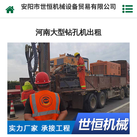
网站首页
河南公路钻孔施工
河南大型钻孔机出租
河南注浆工程施工
河南道路压浆设备
河南灌浆工程施工
河南沥青注浆施工
河南桥梁喷淋养生
河南桥梁涨拉施工
河南公路压浆施工